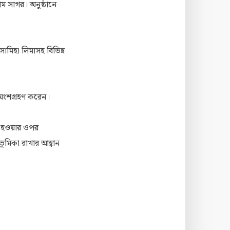
াম সাগর। অনুষ্ঠানে
সামিহা লিমাসহ বিভিন্ন
ী অংশগ্রহণ করেন।
শীল হওয়ার ওপর
ভূমিকা রাখার আহ্বান