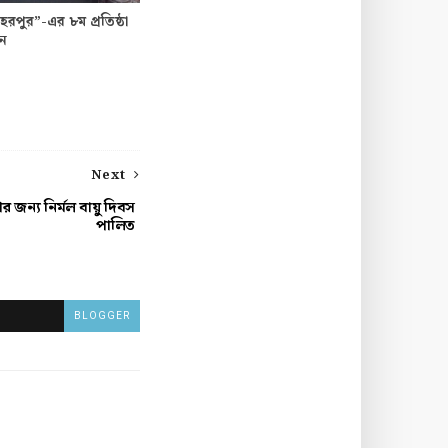
পুর”-এর ৮ম প্রতিষ্ঠা
পন
Next
 জন্য নির্মল বায়ু দিবস
পালিত
BLOGGER