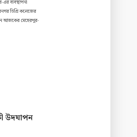
-এর ব্যবস্থাপনা
িবনগর ডিগ্রি কলেজের
লেন আজকের মেহেরপুর-
িকী উদযাপন