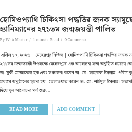
হোমিওপ্যাথি চিকিৎসা পদ্ধতির জনক স্যামু
হ্যানিম্যানের ২৭১তম জন্মজয়ন্তী পালিত
By
Web Master
1 minute
Read
0 Comments
এপ্রিল ১০, ২০২৬ | মেহেরপুর নিউজ | হোমিওপ্যাথি চিকিৎসা পদ্ধতির জনক ডা. স্
২৭১তম জন্মজয়ন্তী উপলক্ষে মেহেরপুরে এক আলোচনা সভা অনুষ্ঠিত হয়েছে।অনু
ডা. মুন্সী মোজাম্মেল হক এবং সঞ্চালনা করেন ডা. মো. সাহারুল ইসলাম। পবিত্
মাধ্যমে অনুষ্ঠানের সূচনা হয়। তেলাওয়াত করেন ডা. মো. শহিদুল ইসলাম। সভাপতির
দিয়ে মূল আলোচনা পর্ব শুরু...
READ MORE
ADD COMMENT