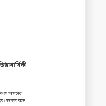
্ঠাবার্ষিকী
দমাধ্যম ‘আজকের
েছে। মঙ্গলবার রাতে